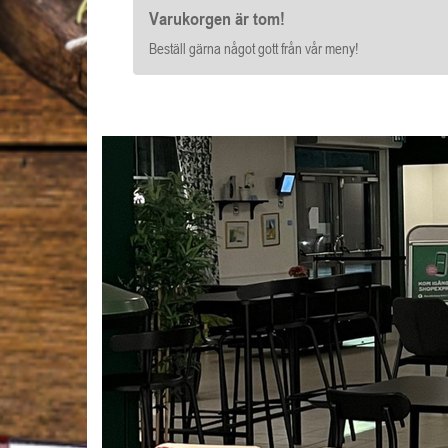
Varukorgen är tom!
Beställ gärna något gott från vår meny!