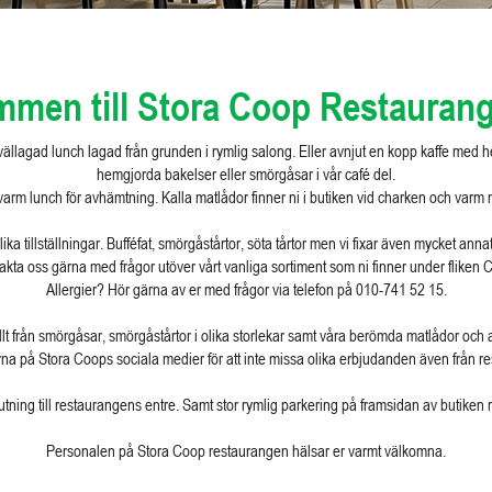
mmen till Stora Coop Restaurang
vällagad lunch lagad från grunden i rymlig salong. Eller avnjut en kopp kaffe med h
hemgjorda bakelser eller smörgåsar i vår café del.
varm lunch för avhämtning. Kalla matlådor finner ni i butiken vid charken och varm
lika tillställningar. Bufféfat, smörgåstårtor, söta tårtor men vi fixar även mycket an
akta oss gärna med frågor utöver vårt vanliga sortiment som ni finner under fliken C
Allergier? Hör gärna av er med frågor via telefon på 010-741 52 15.
 allt från smörgåsar, smörgåstårtor i olika storlekar samt våra berömda matlådor oc
rna på Stora Coops sociala medier för att inte missa olika erbjudanden även från r
lutning till restaurangens entre. Samt stor rymlig parkering på framsidan av butiken
Personalen på Stora Coop restaurangen hälsar er varmt välkomna.