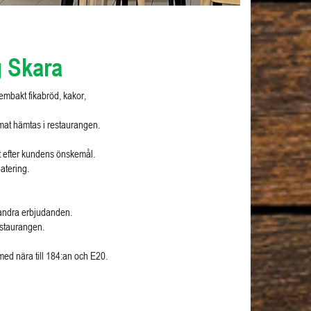
 Skara
embakt fikabröd, kakor,
 mat hämtas i restaurangen.
nat efter kundens önskemål.
atering.
h andra erbjudanden.
estaurangen.
 med nära till 184:an och E20.