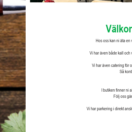
Välko
Hos oss kan ni äta en 
Vi har även både kall och 
Vi har även catering för o
Så kont
I butiken finner ni
Följ oss gä
Vi har parkering i direkt ans