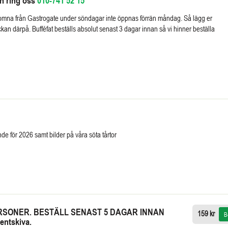
en ring oss
010-741 52 15
komna från Gastrogate under söndagar inte öppnas förrän måndag. Så lägg er
veckan därpå. Bufféfat beställs absolut senast 3 dagar innan så vi hinner beställa
nde för 2026 samt bilder på våra söta tårtor
 PERSONER. BESTÄLL SENAST 5 DAGAR INNAN
159 kr
B
entskiva.