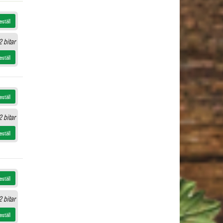
eställ
 bitar
eställ
eställ
 bitar
eställ
eställ
 bitar
eställ