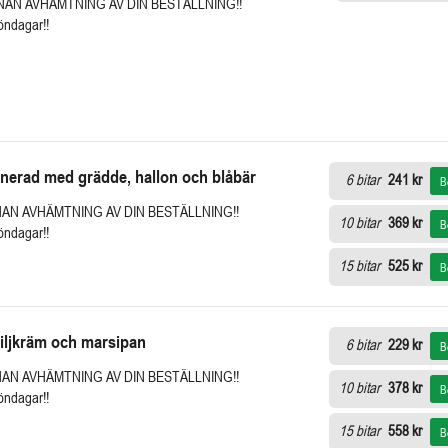
NNAN AVHÄMTNING AV DIN BESTÄLLNING!!
söndagar!!
nerad med grädde, hallon och blåbär
6 bitar
241 kr
B
NAN AVHÄMTNING AV DIN BESTÄLLNING!!
10 bitar
369 kr
B
söndagar!!
15 bitar
525 kr
B
iljkräm och marsipan
6 bitar
229 kr
B
NAN AVHÄMTNING AV DIN BESTÄLLNING!!
10 bitar
378 kr
B
söndagar!!
15 bitar
558 kr
B