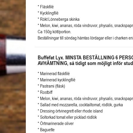
* Fläskfilé
* Kycklingfilé
* Rökt Lönneberga skinka
* Melon, kiwi, ananas, röda vindruvor, physalis, snackspapr
Ca 150g kött/portion.
Beställningar till söndag hämtas lördagar eller i charken e
Bufféfat Lyx. MINSTA BESTÄLLNING 6 PE
AVHÄMTNING, så tidigt som möjligt inför stud
* Marinerad fläskfilé
* Marinerad kycklingfilé
* Pastrami (fläsk)
* Rostbiff
* Melon, kiwi, ananas, röda vindruvor, physalis, snackspapr
* Sallad med mozzarella, cocktailtomat, rödlök, gurka
* Dressing örtvinegrett eller rhode island
* Soltorkad tomat eller picklad rödlök
* Örtmarinerade oliver
* Baguette