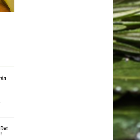
rån
å
 Det
!