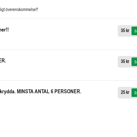
nligt överenskommelse!!
er!!
35 kr
B
ER.
35 kr
B
ladskrydda. MINSTA ANTAL 6 PERSONER.
25 kr
B