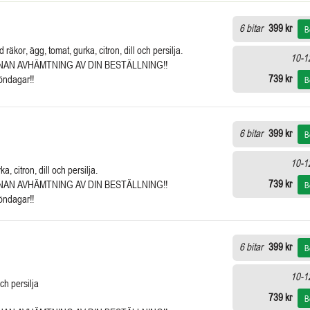
6 bitar
399 kr
B
räkor, ägg, tomat, gurka, citron, dill och persilja.
10-12
NNAN AVHÄMTNING AV DIN BESTÄLLNING!!
739 kr
söndagar!!
B
6 bitar
399 kr
B
10-12
 citron, dill och persilja.
739 kr
NNAN AVHÄMTNING AV DIN BESTÄLLNING!!
B
söndagar!!
6 bitar
399 kr
B
10-12
ch persilja
739 kr
B