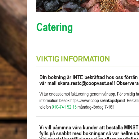
Catering
VIKTIG INFORMATION
Din bokning är INTE bekräftad hos oss förrän 
vår mail skara.restc@coopvast.se!! Observera 
Vi tar endast emot fakturering genom vår app. För smidig h
information besök https://www.coop.se/inkopstjanst. Bestäl
telefon
010-741 52 15
måndag-lördag 7-16!!
Vi vill påminna våra kunder att beställa MINS
fylls på snabbt med bokningar så var hellre ute 