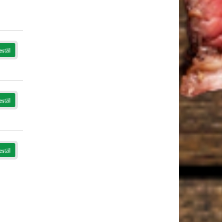
eställ
eställ
eställ