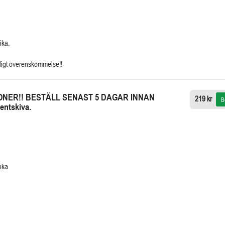
ika.
nligt överenskommelse!!
RSONER!! BESTÄLL SENAST 5 DAGAR INNAN
219 kr
B
entskiva.
ika